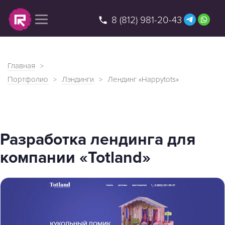
8 (812) 981-20-43
веб-студия
Главная
Портфолио
Лэндинги
Лендинг «Happytots»
Разработка лендинга для
компании «Totland»