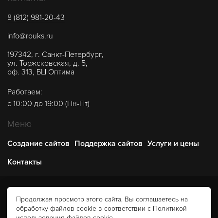
8 (812) 981-20-43
info@rouks.ru
197342
,
г. Санкт-Петербург
,
ул. Торжсковская, д. 5,
оф. 313, БЦ Оптима
Работаем:
с 10:00 до 19:00 (Пн-Пт)
Меню
Создание сайтов
Поддержка сайтов
Услуги и цены
Контакты
© 2026 Студия интернет-решений «Роукс». Не является
Продолжая просмотр этого сайта, Вы соглашаетесь на
публичной офертой.
обработку файлов cookie в соответствии с Политикой
Политика конфиденциальности
Правообладателям
использования файлов cookie.