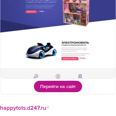
Перейти на сайт
happytots.d247.ru