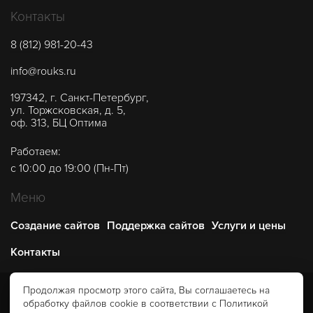
Контакты
8 (812) 981-20-43
info@rouks.ru
197342
,
г. Санкт-Петербург
,
ул. Торжсковская, д. 5,
оф. 313, БЦ Оптима
Работаем:
с 10:00 до 19:00 (Пн-Пт)
Меню
Создание сайтов
Поддержка сайтов
Услуги и цены
Контакты
Продолжая просмотр этого сайта, Вы соглашаетесь на
© 2026 Студия интернет-решений «Роукс». Не является
обработку файлов cookie в соответствии с Политикой
публичной офертой.